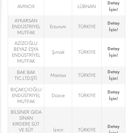
Detay
AVINOX
LÜBNAN
İçin!
AYKARSAN
Detay
ENDÜSTRİYEL
Erzurum
TÜRKİYE
İçin!
MUTFAK
AZİZOĞLU
Detay
BEYAZ EŞYA
Şırnak
TÜRKİYE
ENDÜSTRİYEL
İçin!
MUTFAK
Detay
BAK BAK
Manisa
TÜRKİYE
TİC.LTD.ŞTİ.
İçin!
BIÇAKÇIOĞLU
Detay
ENDÜSTRİYEL
Düzce
TÜRKİYE
İçin!
MUTFAK
BİLSİNER GIDA
SİNAN
KIRDERE SÜT
Detay
VE SÜT
İzmir
TÜRKİYE