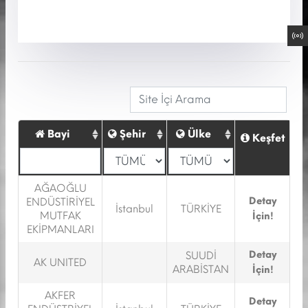
Bayi
Şehir
Ülke
Keşfet
AĞAOĞLU
Detay
ENDÜSTİRİYEL
İstanbul
TÜRKİYE
MUTFAK
İçin!
EKİPMANLARI
Detay
SUUDİ
AK UNITED
ARABİSTAN
İçin!
AKFER
Detay