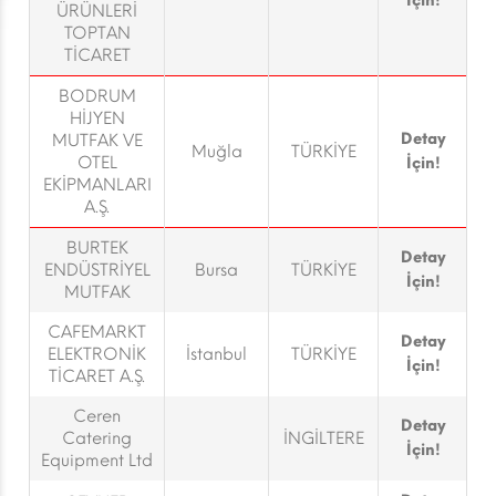
İçin!
ÜRÜNLERİ
TOPTAN
TİCARET
BODRUM
HİJYEN
Detay
MUTFAK VE
Muğla
TÜRKİYE
OTEL
İçin!
EKİPMANLARI
A.Ş.
BURTEK
Detay
ENDÜSTRİYEL
Bursa
TÜRKİYE
İçin!
MUTFAK
CAFEMARKT
Detay
ELEKTRONİK
İstanbul
TÜRKİYE
İçin!
TİCARET A.Ş.
Ceren
Detay
Catering
İNGİLTERE
İçin!
Equipment Ltd