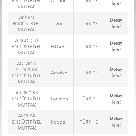
ENDÜSTRİYEL
İstanbul
TÜRKİYE
İçin!
MUTFAK
AKSAN
Detay
ENDÜSTRYEL
Van
TÜRKİYE
İçin!
MUTFAK
ANADOLU
Detay
ENDÜSTRİYEL
Eskişehir
TÜRKİYE
İçin!
MUTFAK
ANTALYA
Detay
YILDIZLAR
Antalya
TÜRKİYE
ENDÜSTRİYEL
İçin!
MUTFAK
ARLİNOKS
Detay
ENDÜSTRİYEL
Batman
TÜRKİYE
İçin!
MUTFAK
ARVEKA
Detay
ENDÜSTRİYEL
Kocaeli
TÜRKİYE
İçin!
MUTFAK