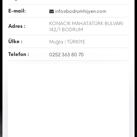
E-mail:
info@bodrumhijyen.com
KONACIK MAH.ATATÜRK BULVARI
Adres :
142/1 BODRUM
Ülke :
Muğla | TÜRKİYE
Telefon :
0252 363 80 70