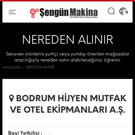
NEREDEN ALINIR
Senoven ürünlerini yurtiçi veya yurtdışı önerilen mağazalar
aracılığıyla nereden satın alabileceğinizi öğrenin.
Ana Sayfa
NEREDEN ALINIR
BODRUM HİJYEN MUTFAK
VE OTEL EKİPMANLARI A.Ş.
Bayi Yetkilisi :
-