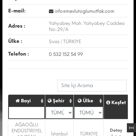
E-mail:
info@mevlutoglumutfak.com
Yahyabey Mah. Yahyabey Caddesi
Adres :
No:29/A
Ülke :
Sivas | TÜRKİYE
Telefon :
0 532 152 54 99
Bayi
Şehir
Ülke
Keşfet
AĞAOĞLU
Detay
ENDÜSTİRİYEL
İstanbul
TÜRKİYE