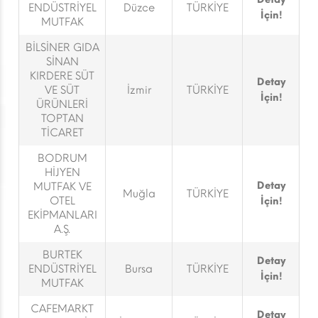
ENDÜSTRİYEL
Düzce
TÜRKİYE
İçin!
MUTFAK
BİLSİNER GIDA
SİNAN
KIRDERE SÜT
Detay
VE SÜT
İzmir
TÜRKİYE
İçin!
ÜRÜNLERİ
TOPTAN
TİCARET
BODRUM
HİJYEN
Detay
MUTFAK VE
Muğla
TÜRKİYE
OTEL
İçin!
EKİPMANLARI
A.Ş.
BURTEK
Detay
ENDÜSTRİYEL
Bursa
TÜRKİYE
İçin!
MUTFAK
CAFEMARKT
Detay