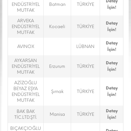
Detay
ENDÜSTRİYEL
Batman
TÜRKİYE
İçin!
MUTFAK
ARVEKA
Detay
ENDÜSTRİYEL
Kocaeli
TÜRKİYE
İçin!
MUTFAK
Detay
AVINOX
LÜBNAN
İçin!
AYKARSAN
Detay
ENDÜSTRİYEL
Erzurum
TÜRKİYE
İçin!
MUTFAK
AZİZOĞLU
Detay
BEYAZ EŞYA
Şırnak
TÜRKİYE
ENDÜSTRİYEL
İçin!
MUTFAK
Detay
BAK BAK
Manisa
TÜRKİYE
TİC.LTD.ŞTİ.
İçin!
BIÇAKÇIOĞLU
Detay