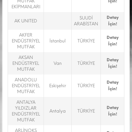
MUTFAK
İçin!
EKİPMANLARI
Detay
SUUDİ
AK UNITED
ARABİSTAN
İçin!
AKFER
Detay
ENDÜSTRİYEL
İstanbul
TÜRKİYE
İçin!
MUTFAK
AKSAN
Detay
ENDÜSTRYEL
Van
TÜRKİYE
İçin!
MUTFAK
ANADOLU
Detay
ENDÜSTRİYEL
Eskişehir
TÜRKİYE
İçin!
MUTFAK
ANTALYA
Detay
YILDIZLAR
Antalya
TÜRKİYE
ENDÜSTRİYEL
İçin!
MUTFAK
ARLİNOKS