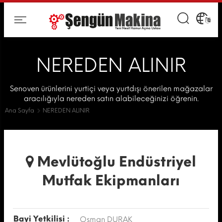
NEREDEN ALINIR
Senoven ürünlerini yurtiçi veya yurtdışı önerilen mağazalar
aracılığıyla nereden satın alabileceğinizi öğrenin.
Ana Sayfa
NEREDEN ALINIR
Mevlütoğlu Endüstriyel
Mutfak Ekipmanları
Bayi Yetkilisi :
Osman DURAK