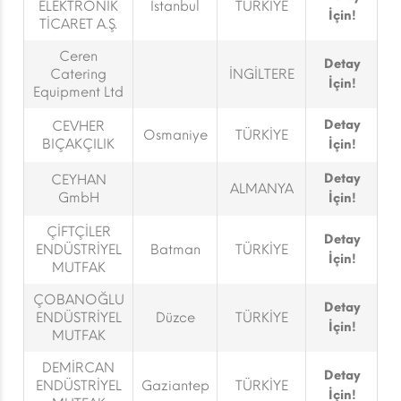
ELEKTRONİK
İstanbul
TÜRKİYE
İçin!
TİCARET A.Ş.
Ceren
Detay
Catering
İNGİLTERE
İçin!
Equipment Ltd
Detay
CEVHER
Osmaniye
TÜRKİYE
BIÇAKÇILIK
İçin!
Detay
CEYHAN
ALMANYA
GmbH
İçin!
ÇİFTÇİLER
Detay
ENDÜSTRİYEL
Batman
TÜRKİYE
İçin!
MUTFAK
ÇOBANOĞLU
Detay
ENDÜSTRİYEL
Düzce
TÜRKİYE
İçin!
MUTFAK
DEMİRCAN
Detay
ENDÜSTRİYEL
Gaziantep
TÜRKİYE
İçin!