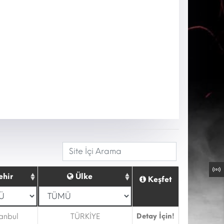
ehir
Ülke
Keşfet
tanbul
TÜRKİYE
Detay İçin!