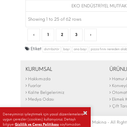
EKO ENDÜSTRİYEL MUTFAK
Showing 1 to 25 of 62 rows
‹
1
2
3
›
Etiket
distribütör
bayi
ana bayi
pizza fırını nereden alab
KURUMSAL
ÜRÜNL
Hakkımızda
Hamur 
The N
2025 F
Fuarlar
Konveyör
Kalite Belgelerimiz
Otomati
Medya Odası
Ekmek K
Çift Tar
Deneyiminizi iyileştirmek için yasal düzenlemelere
uygun çerezler (cookies) kullanıyoruz. Detaylı
© Copyright 2004-2026 | Şengün Makina - All Right
bilgiye
Gizlilik ve Çerez Politikası
sayfamızdan