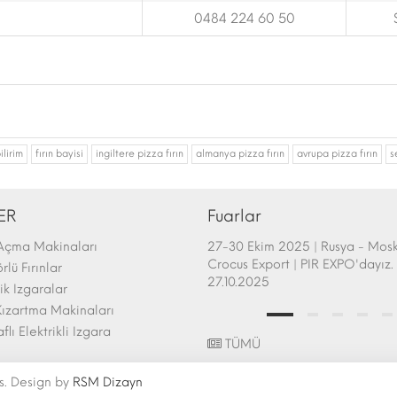
0484 224 60 50
ilirim
fırın bayisi
ingiltere pizza fırın
almanya pizza fırın
avrupa pizza fırın
s
ER
Fuarlar
Açma Makinaları
afem Show - Atlanta 26-28 Şubat
27-30 Ekim 2025 | Rusya - Mos
uarı Katılımı | 26.02.2025
Crocus Export | PIR EXPO'dayız. 
lü Fırınlar
27.10.2025
k Izgaralar
ızartma Makinaları
aflı Elektrikli Izgara
TÜMÜ
s. Design by
RSM Dizayn