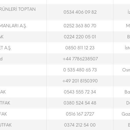
ÜRÜNLERİ TOPTAN
0534 406 09 82
İ
ANLARI A.Ş.
0252 363 80 70
M
AK
0224 220 05 01
B
 A.Ş.
0850 811 12 23
İs
td
+44 7786238507
0 535 480 65 73
Osm
+49 201 8150390
FAK
0543 555 72 34
Ba
TFAK
0380 524 54 48
D
FAK
0516 167 2727
Gaz
UTFAK
0374 212 54 00