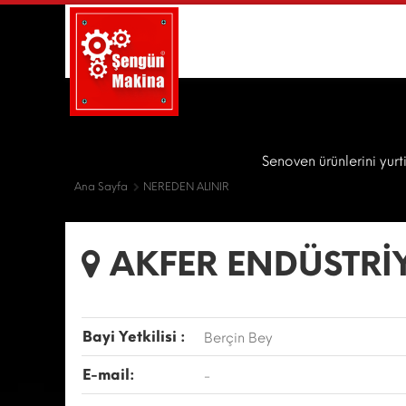
Senoven ürünlerini yurt
Ana Sayfa
NEREDEN ALINIR
AKFER ENDÜSTRİ
Bayi Yetkilisi :
Berçin Bey
E-mail:
-