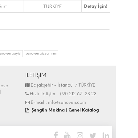
Siirt
TÜRKİYE
Detay İçin!
enoven bayisi
senoven pizza fırını
İLETİŞİM
Başakşehir - İstanbul / TÜRKİYE
kova
44.İtalya - HostMilano 17-21 Ekim 2025
Hostech by Tusi
|
Fuarı Katılımı | 13.10.2025
İstanbul - Tüyap 
Hızlı İletişim :
+90 212 671 23 23
27.05.2025
E-mail :
info@senoven.com
Şengün Makina | Genel Katalog