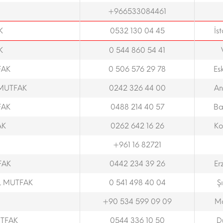
+966533084461
K
0532 130 04 45
İs
K
0 544 860 54 41
FAK
0 506 576 29 78
Esk
 MUTFAK
0242 326 44 00
An
FAK
0488 214 40 57
Ba
AK
0262 642 16 26
Ko
+961 16 82721
FAK
0442 234 39 26
Er
L MUTFAK
0 541 498 40 04
Ş
+90 534 599 09 09
M
UTFAK
0544 336 10 50
D