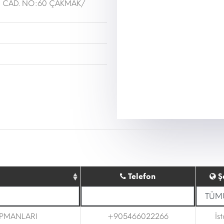
 CAD. NO:60 ÇAKMAK/
Telefon
Ş
İPMANLARI
+905466022266
İs