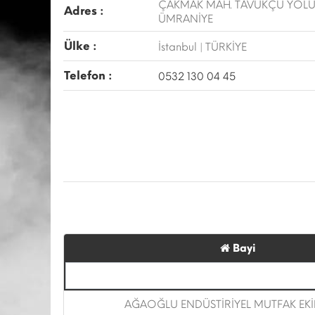
ÇAKMAK MAH. TAVUKÇU YOLU
Adres :
ÜMRANİYE
Ülke :
İstanbul | TÜRKİYE
Telefon :
0532 130 04 45
Bayi
AĞAOĞLU ENDÜSTİRİYEL MUTFAK EK