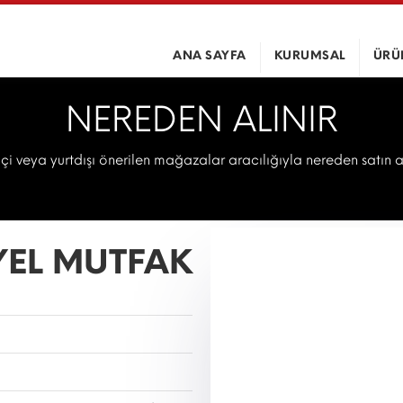
ANA SAYFA
KURUMSAL
ÜRÜ
NEREDEN ALINIR
içi veya yurtdışı önerilen mağazalar aracılığıyla nereden satın 
YEL MUTFAK