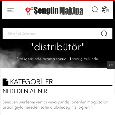
"distribütör"
Site içerisinde arama sonucu
1
sonuç bulundu.
KATEGORİLER
NEREDEN ALINIR
Senoven ürünlerini yurtiçi veya yurtdışı önerilen mağazalar
aracılığıyla nereden satın alabileceğinizi öğrenin.