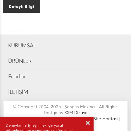
Detaylı Bilgi
KURUMSAL
ÜRÜNLER
Fuarlar
İLETİŞİM
© Copyright 2004-2026 | Şengün Makina - All Rights.
Design by
RSM Dizayn
Şengün Makina San.Tic.Ltd.Şti. | Senoven
|
Site Haritası
|
Gizlilik Politikası
|
Deneyiminizi iyileştirmek için yasal
düzenlemelere uygun çerezler (cookies)