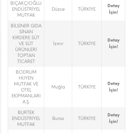
BIÇAKÇIOĞLU
Detay
ENDÜSTRİYEL
Düzce
TÜRKİYE
İçin!
MUTFAK
BİLSİNER GIDA
SİNAN
KIRDERE SÜT
Detay
VE SÜT
İzmir
TÜRKİYE
İçin!
ÜRÜNLERİ
TOPTAN
TİCARET
BODRUM
HİJYEN
Detay
MUTFAK VE
Muğla
TÜRKİYE
OTEL
İçin!
EKİPMANLARI
A.Ş.
BURTEK
Detay
ENDÜSTRİYEL
Bursa
TÜRKİYE
İçin!
MUTFAK