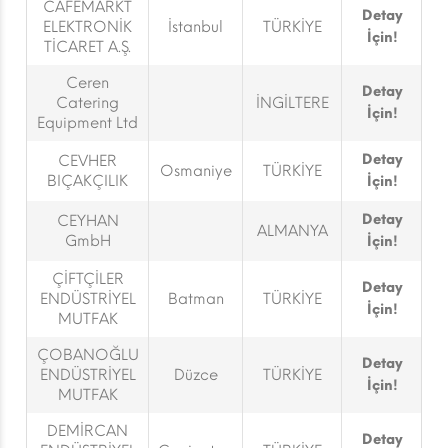
CAFEMARKT
Detay
ELEKTRONİK
İstanbul
TÜRKİYE
İçin!
TİCARET A.Ş.
Ceren
Detay
Catering
İNGİLTERE
İçin!
Equipment Ltd
Detay
CEVHER
Osmaniye
TÜRKİYE
BIÇAKÇILIK
İçin!
Detay
CEYHAN
ALMANYA
GmbH
İçin!
ÇİFTÇİLER
Detay
ENDÜSTRİYEL
Batman
TÜRKİYE
İçin!
MUTFAK
ÇOBANOĞLU
Detay
ENDÜSTRİYEL
Düzce
TÜRKİYE
İçin!
MUTFAK
DEMİRCAN
Detay