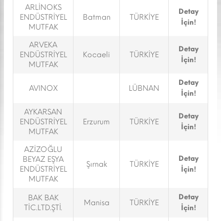
ARLİNOKS
Detay
ENDÜSTRİYEL
Batman
TÜRKİYE
İçin!
MUTFAK
ARVEKA
Detay
ENDÜSTRİYEL
Kocaeli
TÜRKİYE
İçin!
MUTFAK
Detay
AVINOX
LÜBNAN
İçin!
AYKARSAN
Detay
ENDÜSTRİYEL
Erzurum
TÜRKİYE
İçin!
MUTFAK
AZİZOĞLU
Detay
BEYAZ EŞYA
Şırnak
TÜRKİYE
ENDÜSTRİYEL
İçin!
MUTFAK
Detay
BAK BAK
Manisa
TÜRKİYE
TİC.LTD.ŞTİ.
İçin!