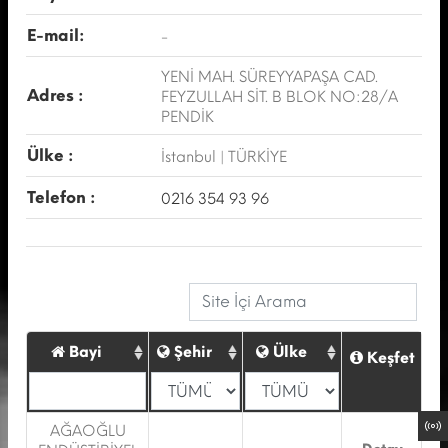
E-mail:
-
YENİ MAH. SÜREYYAPAŞA CAD.
Adres :
FEYZULLAH SİT. B BLOK NO:28/A
PENDİK
Ülke :
İstanbul | TÜRKİYE
Telefon :
0216 354 93 96
Bayi
Şehir
Ülke
Keşfet
AĞAOĞLU