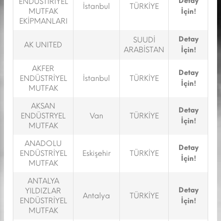
Detay
ENDÜSTİRİYEL
İstanbul
TÜRKİYE
MUTFAK
İçin!
EKİPMANLARI
Detay
SUUDİ
AK UNITED
ARABİSTAN
İçin!
AKFER
Detay
ENDÜSTRİYEL
İstanbul
TÜRKİYE
İçin!
MUTFAK
AKSAN
Detay
ENDÜSTRYEL
Van
TÜRKİYE
İçin!
MUTFAK
ANADOLU
Detay
ENDÜSTRİYEL
Eskişehir
TÜRKİYE
İçin!
MUTFAK
ANTALYA
Detay
YILDIZLAR
Antalya
TÜRKİYE
ENDÜSTRİYEL
İçin!
MUTFAK