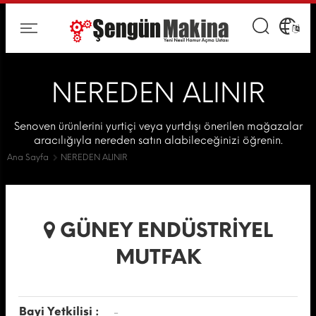
NEREDEN ALINIR
Senoven ürünlerini yurtiçi veya yurtdışı önerilen mağazalar
aracılığıyla nereden satın alabileceğinizi öğrenin.
Ana Sayfa
NEREDEN ALINIR
GÜNEY ENDÜSTRİYEL
MUTFAK
Bayi Yetkilisi :
-