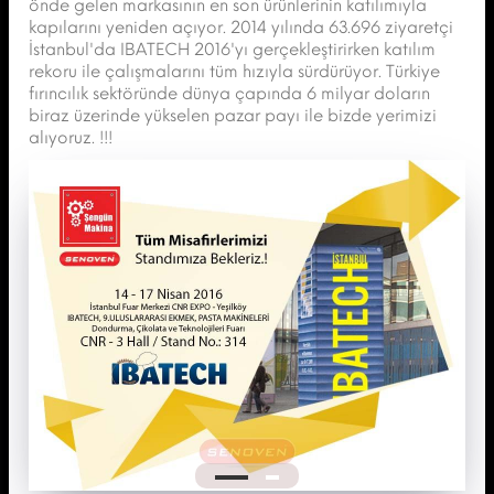
önde gelen markasının en son ürünlerinin katılımıyla
kapılarını yeniden açıyor. 2014 yılında 63.696 ziyaretçi
İstanbul'da IBATECH 2016'yı gerçekleştirirken katılım
rekoru ile çalışmalarını tüm hızıyla sürdürüyor. Türkiye
fırıncılık sektöründe dünya çapında 6 milyar doların
biraz üzerinde yükselen pazar payı ile bizde yerimizi
alıyoruz. !!!