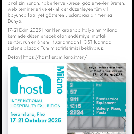
analizini sunan, haberler ve küresel gözlemevleri üreten,
web seminerleri ve etkinlikler düzenleyen tüm yıl
boyunca faaliyet gösteren uluslararası bir merkez
Dünya.
17-21 Ekim 2025 | tarihleri arasında İtalya'nın Milano
kentinde düzenlenecek olan endüstriyel mutfak
sektörünün en önemli fuarlarından HOST fuarında
sizlerle olacak. Tüm misafirlerimizi bekliyoruz.
Detay|
https://host.fieramilano.it/en/