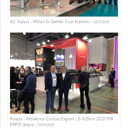
42. İtalya - Milan Ev Sahibi Fuar Katılımı |
22.10.2021
Rusya - Moskova Crocus Export | 5-8 Ekim 2021 PIR
EXPO'dayız. |
05.10.2021