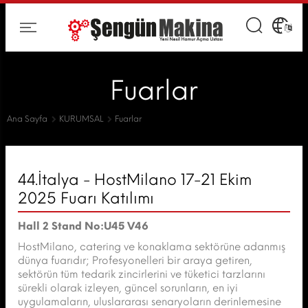
Fuarlar
Ana Sayfa
KURUMSAL
Fuarlar
44.İtalya - HostMilano 17-21 Ekim
2025 Fuarı Katılımı
Hall 2 Stand No:U45 V46
HostMilano, catering ve konaklama sektörüne adanmış
dünya fuarıdır; Profesyonelleri bir araya getiren,
sektörün tüm tedarik zincirlerini ve tüketici tarzlarını
sürekli olarak izleyen, güncel sorunların, en iyi
uygulamaların, uluslararası senaryoların derinlemesine