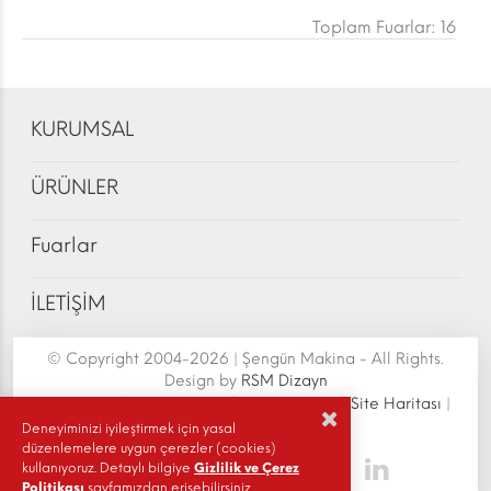
Toplam Fuarlar: 16
KURUMSAL
ÜRÜNLER
Fuarlar
İLETİŞİM
© Copyright 2004-2026 | Şengün Makina - All Rights.
Design by
RSM Dizayn
Şengün Makina San.Tic.Ltd.Şti. | Senoven
|
Site Haritası
|
Gizlilik Politikası
|
Deneyiminizi iyileştirmek için yasal
düzenlemelere uygun çerezler (cookies)
kullanıyoruz. Detaylı bilgiye
Gizlilik ve Çerez
Politikası
sayfamızdan erişebilirsiniz.