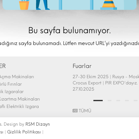
Bu sayfa bulunamıyor.
dığınız sayfa bulunamadı. Lütfen mevcut URL’yi yazdığınızd
ER
Fuarlar
Açma Makinaları
afem Show - Atlanta 26-28 Şubat
27-30 Ekim 2025 | Rusya - Mos
uarı Katılımı | 26.02.2025
Crocus Export | PIR EXPO'dayız. 
lü Fırınlar
27.10.2025
k Izgaralar
ızartma Makinaları
aflı Elektrikli Izgara
TÜMÜ
s. Design by
RSM Dizayn
sı
|
Gizlilik Politikası
|