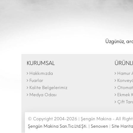
Üzgünüz, ara
KURUMSAL
ÜRÜNL
Hakkımızda
Hamur 
The N
2025 F
Fuarlar
Konveyör
Kalite Belgelerimiz
Otomati
Medya Odası
Ekmek K
Çift Tar
© Copyright 2004-2026 | Şengün Makina - All Right
Şengün Makina San.Tic.Ltd.Şti. | Senoven
|
Site Harita