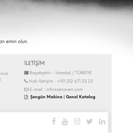
an emin olun.
İLETİŞİM
Başakşehir - İstanbul / TÜRKİYE
kova
44.İtalya - HostMilano 17-21 Ekim 2025
Hostech by Tusi
|
Fuarı Katılımı | 13.10.2025
İstanbul - Tüyap 
Hızlı İletişim :
+90 212 671 23 23
27.05.2025
E-mail :
info@senoven.com
Şengün Makina | Genel Katalog