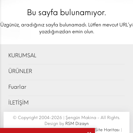
Bu sayfa bulunamıyor.
Üzgünüz, aradığınız sayfa bulunamadı. Lütfen mevcut URL’yi
yazdığınızdan emin olun.
KURUMSAL
ÜRÜNLER
Fuarlar
İLETİŞİM
© Copyright 2004-2026 | Şengün Makina - All Rights.
Design by
RSM Dizayn
Şengün Makina San.Tic.Ltd.Şti. | Senoven
|
Site Haritası
|