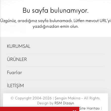
Bu sayfa bulunamıyor.
Üzgünüz, aradığınız sayfa bulunamadı. Lütfen mevcut URL’yi
yazdığınızdan emin olun.
KURUMSAL
ÜRÜNLER
Fuarlar
İLETİŞİM
© Copyright 2004-2026 | Şengün Makina - All Rights.
Design by
RSM Dizayn
Şengün Makina San.Tic.Ltd.Şti. | Senoven
|
Site Haritası
|