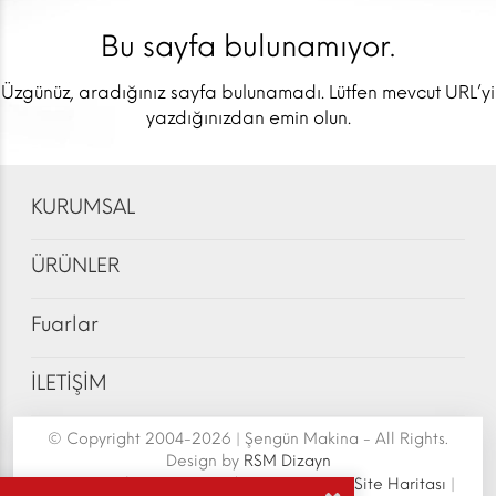
Bu sayfa bulunamıyor.
Üzgünüz, aradığınız sayfa bulunamadı. Lütfen mevcut URL’yi
yazdığınızdan emin olun.
KURUMSAL
ÜRÜNLER
Fuarlar
İLETİŞİM
© Copyright 2004-2026 | Şengün Makina - All Rights.
Design by
RSM Dizayn
Şengün Makina San.Tic.Ltd.Şti. | Senoven
|
Site Haritası
|