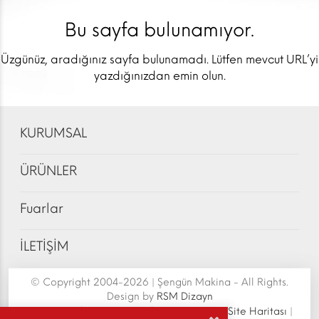
Bu sayfa bulunamıyor.
Üzgünüz, aradığınız sayfa bulunamadı. Lütfen mevcut URL’yi
yazdığınızdan emin olun.
KURUMSAL
ÜRÜNLER
Fuarlar
İLETİŞİM
© Copyright 2004-2026 | Şengün Makina - All Rights.
Design by
RSM Dizayn
Şengün Makina San.Tic.Ltd.Şti. | Senoven
|
Site Haritası
|