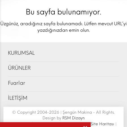
Bu sayfa bulunamıyor.
Üzgünüz, aradığınız sayfa bulunamadı. Lütfen mevcut URL’yi
yazdığınızdan emin olun.
KURUMSAL
ÜRÜNLER
Fuarlar
İLETİŞİM
© Copyright 2004-2026 | Şengün Makina - All Rights.
Design by
RSM Dizayn
Şengün Makina San.Tic.Ltd.Şti. | Senoven
|
Site Haritası
|