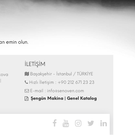
an emin olun.
İLETİŞİM
Başakşehir - İstanbul / TÜRKİYE
kova
44.İtalya - HostMilano 17-21 Ekim 2025
Hostech by Tusi
|
Fuarı Katılımı | 13.10.2025
İstanbul - Tüyap 
Hızlı İletişim :
+90 212 671 23 23
27.05.2025
E-mail :
info@senoven.com
Şengün Makina | Genel Katalog