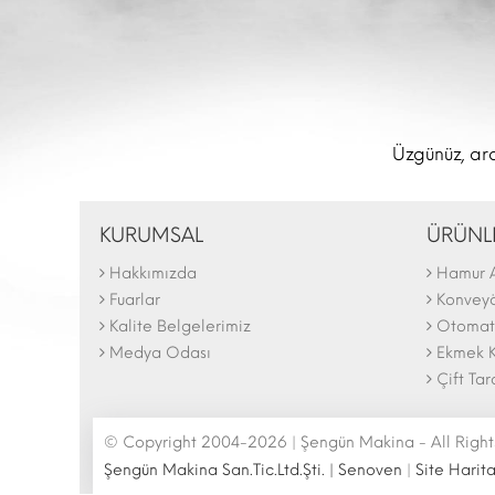
Üzgünüz, ara
KURUMSAL
ÜRÜNL
Hakkımızda
Hamur 
The N
2025 F
Fuarlar
Konveyör
Kalite Belgelerimiz
Otomati
Medya Odası
Ekmek K
Çift Tar
© Copyright 2004-2026 | Şengün Makina - All Right
Şengün Makina San.Tic.Ltd.Şti. | Senoven
|
Site Harita