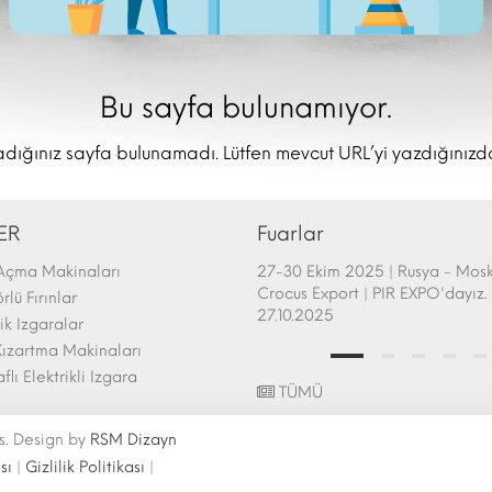
Bu sayfa bulunamıyor.
dığınız sayfa bulunamadı. Lütfen mevcut URL’yi yazdığınızd
ER
Fuarlar
Açma Makinaları
afem Show - Atlanta 26-28 Şubat
27-30 Ekim 2025 | Rusya - Mos
uarı Katılımı | 26.02.2025
Crocus Export | PIR EXPO'dayız. 
lü Fırınlar
27.10.2025
k Izgaralar
ızartma Makinaları
aflı Elektrikli Izgara
TÜMÜ
s. Design by
RSM Dizayn
sı
|
Gizlilik Politikası
|