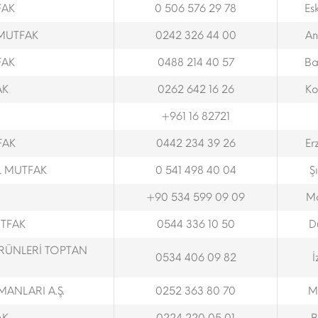
FAK
0 506 576 29 78
Esk
 MUTFAK
0242 326 44 00
An
FAK
0488 214 40 57
Ba
AK
0262 642 16 26
Ko
+961 16 82721
FAK
0442 234 39 26
Er
L MUTFAK
0 541 498 40 04
Ş
+90 534 599 09 09
M
UTFAK
0544 336 10 50
D
ÜRÜNLERİ TOPTAN
0534 406 09 82
İ
ANLARI A.Ş.
0252 363 80 70
M