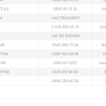
AK
0224 220 05 01
B
 A.Ş.
0850 811 12 23
İs
td
+44 7786238507
0 535 480 65 73
Osm
+49 201 8150390
FAK
0543 555 72 34
Ba
TFAK
0380 524 54 48
D
FAK
0516 167 2727
Gaz
UTFAK
0374 212 54 00
0484 224 60 50