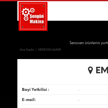
Senoven ürünlerini yurt
Ana Sayfa
NEREDEN ALINIR
EM
Bayi Yetkilisi :
-
E-mail:
-