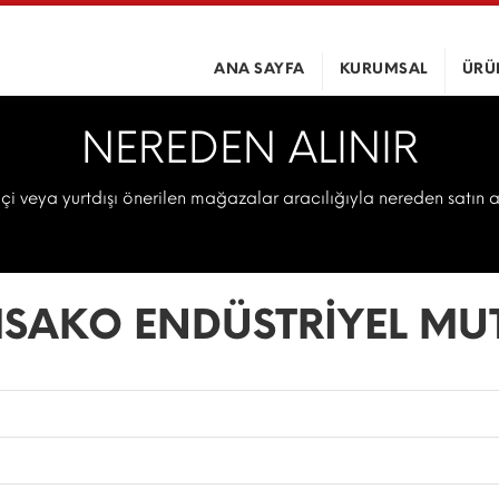
ANA SAYFA
KURUMSAL
ÜRÜ
NEREDEN ALINIR
içi veya yurtdışı önerilen mağazalar aracılığıyla nereden satın 
SAKO ENDÜSTRİYEL MU