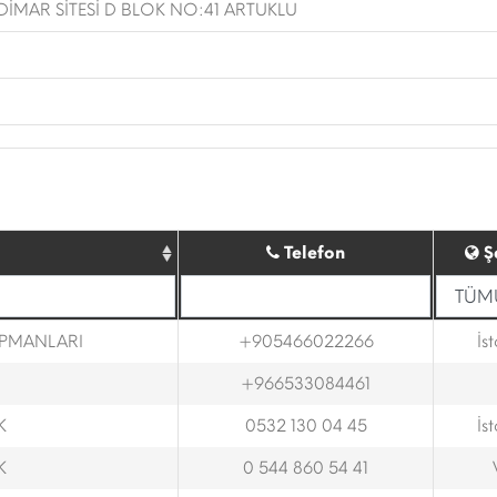
DİMAR SİTESİ D BLOK NO:41 ARTUKLU
Telefon
Ş
İPMANLARI
+905466022266
İs
+966533084461
K
0532 130 04 45
İs
K
0 544 860 54 41