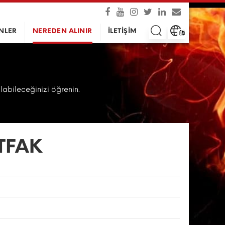
NLER
NEREDEN ALINIR
İLETİŞİM
alabileceğinizi öğrenin.
TFAK