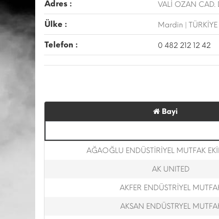
Adres :
VALİ OZAN CAD. 
Ülke :
Mardin | TÜRKİYE
Telefon :
0 482 212 12 42
Bayi
AĞAOĞLU ENDÜSTİRİYEL MUTFAK EK
AK UNITED
AKFER ENDÜSTRİYEL MUTFA
AKSAN ENDÜSTRYEL MUTFA