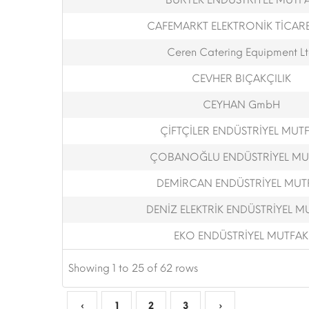
BURTEK ENDÜSTRİYEL MUTF
CAFEMARKT ELEKTRONİK TİCARET
Ceren Catering Equipment L
CEVHER BIÇAKÇILIK
CEYHAN GmbH
ÇİFTÇİLER ENDÜSTRİYEL MUT
ÇOBANOĞLU ENDÜSTRİYEL MU
DEMİRCAN ENDÜSTRİYEL MUT
DENİZ ELEKTRİK ENDÜSTRİYEL M
EKO ENDÜSTRİYEL MUTFAK
Showing 1 to 25 of 62 rows
‹
1
2
3
›