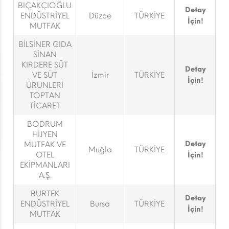
BIÇAKÇIOĞLU
Detay
ENDÜSTRİYEL
Düzce
TÜRKİYE
İçin!
MUTFAK
BİLSİNER GIDA
SİNAN
KIRDERE SÜT
Detay
VE SÜT
İzmir
TÜRKİYE
İçin!
ÜRÜNLERİ
TOPTAN
TİCARET
BODRUM
HİJYEN
Detay
MUTFAK VE
Muğla
TÜRKİYE
OTEL
İçin!
EKİPMANLARI
A.Ş.
BURTEK
Detay
ENDÜSTRİYEL
Bursa
TÜRKİYE
İçin!
MUTFAK