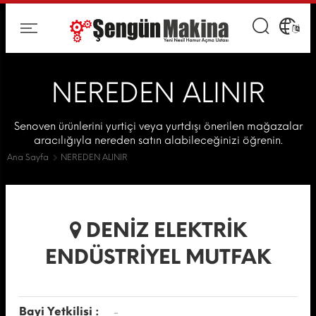
NEREDEN ALINIR
Senoven ürünlerini yurtiçi veya yurtdışı önerilen mağazalar
aracılığıyla nereden satın alabileceğinizi öğrenin.
Ana Sayfa
NEREDEN ALINIR
DENİZ ELEKTRİK
ENDÜSTRİYEL MUTFAK
Bayi Yetkilisi :
-