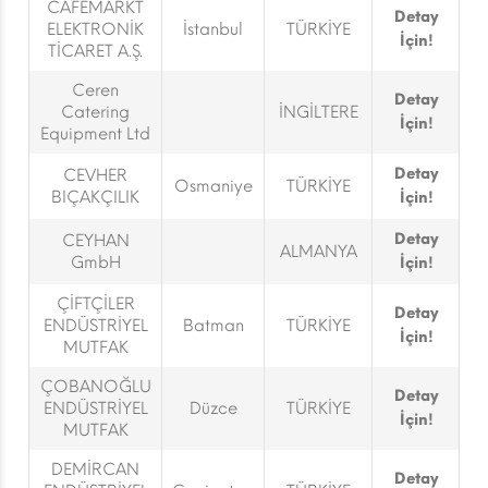
CAFEMARKT
Detay
ELEKTRONİK
İstanbul
TÜRKİYE
İçin!
TİCARET A.Ş.
Ceren
Detay
Catering
İNGİLTERE
İçin!
Equipment Ltd
Detay
CEVHER
Osmaniye
TÜRKİYE
BIÇAKÇILIK
İçin!
Detay
CEYHAN
ALMANYA
GmbH
İçin!
ÇİFTÇİLER
Detay
ENDÜSTRİYEL
Batman
TÜRKİYE
İçin!
MUTFAK
ÇOBANOĞLU
Detay
ENDÜSTRİYEL
Düzce
TÜRKİYE
İçin!
MUTFAK
DEMİRCAN
Detay