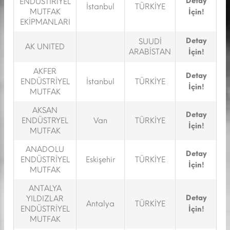
Detay
ENDÜSTİRİYEL
İstanbul
TÜRKİYE
MUTFAK
İçin!
EKİPMANLARI
Detay
SUUDİ
AK UNITED
ARABİSTAN
İçin!
AKFER
Detay
ENDÜSTRİYEL
İstanbul
TÜRKİYE
İçin!
MUTFAK
AKSAN
Detay
ENDÜSTRYEL
Van
TÜRKİYE
İçin!
MUTFAK
ANADOLU
Detay
ENDÜSTRİYEL
Eskişehir
TÜRKİYE
İçin!
MUTFAK
ANTALYA
Detay
YILDIZLAR
Antalya
TÜRKİYE
ENDÜSTRİYEL
İçin!
MUTFAK