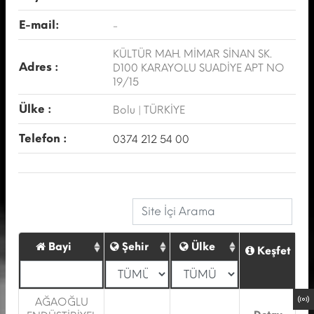
E-mail:
-
KÜLTÜR MAH. MİMAR SİNAN SK.
Adres :
D100 KARAYOLU SUADİYE APT NO
19/15
Ülke :
Bolu | TÜRKİYE
Telefon :
0374 212 54 00
Bayi
Şehir
Ülke
Keşfet
AĞAOĞLU