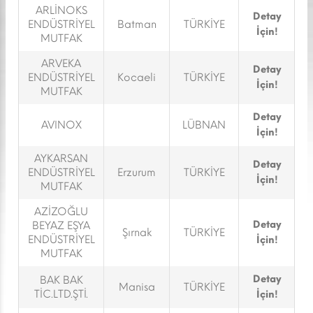
ARLİNOKS
Detay
ENDÜSTRİYEL
Batman
TÜRKİYE
İçin!
MUTFAK
ARVEKA
Detay
ENDÜSTRİYEL
Kocaeli
TÜRKİYE
İçin!
MUTFAK
Detay
AVINOX
LÜBNAN
İçin!
AYKARSAN
Detay
ENDÜSTRİYEL
Erzurum
TÜRKİYE
İçin!
MUTFAK
AZİZOĞLU
Detay
BEYAZ EŞYA
Şırnak
TÜRKİYE
ENDÜSTRİYEL
İçin!
MUTFAK
Detay
BAK BAK
Manisa
TÜRKİYE
TİC.LTD.ŞTİ.
İçin!