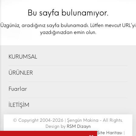
Bu sayfa bulunamıyor.
Üzgünüz, aradığınız sayfa bulunamadı. Lütfen mevcut URL’yi
yazdığınızdan emin olun.
KURUMSAL
ÜRÜNLER
Fuarlar
İLETİŞİM
© Copyright 2004-2026 | Şengün Makina - All Rights.
Design by
RSM Dizayn
Şengün Makina San.Tic.Ltd.Şti. | Senoven
|
Site Haritası
|