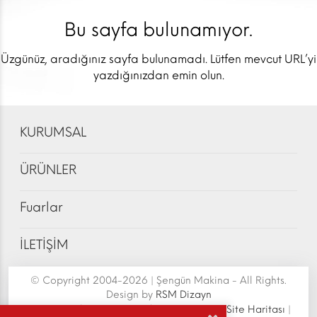
Bu sayfa bulunamıyor.
Üzgünüz, aradığınız sayfa bulunamadı. Lütfen mevcut URL’yi
yazdığınızdan emin olun.
KURUMSAL
ÜRÜNLER
Fuarlar
İLETİŞİM
© Copyright 2004-2026 | Şengün Makina - All Rights.
Design by
RSM Dizayn
Şengün Makina San.Tic.Ltd.Şti. | Senoven
|
Site Haritası
|