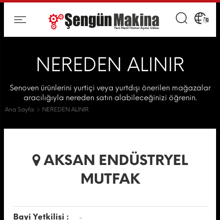
NEREDEN ALINIR
Senoven ürünlerini yurtiçi veya yurtdışı önerilen mağazalar
aracılığıyla nereden satın alabileceğinizi öğrenin.
Ana Sayfa
NEREDEN ALINIR
AKSAN ENDÜSTRYEL
MUTFAK
Bayi Yetkilisi :
-