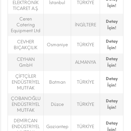
ELEKTRONİK
İstanbul
TÜRKİYE
İçin!
TİCARET A.Ş.
Ceren
Detay
Catering
İNGİLTERE
İçin!
Equipment Ltd
Detay
CEVHER
Osmaniye
TÜRKİYE
BIÇAKÇILIK
İçin!
Detay
CEYHAN
ALMANYA
GmbH
İçin!
ÇİFTÇİLER
Detay
ENDÜSTRİYEL
Batman
TÜRKİYE
İçin!
MUTFAK
ÇOBANOĞLU
Detay
ENDÜSTRİYEL
Düzce
TÜRKİYE
İçin!
MUTFAK
DEMİRCAN
Detay
ENDÜSTRİYEL
Gaziantep
TÜRKİYE
İçin!