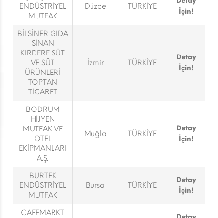
Detay
ENDÜSTRİYEL
Düzce
TÜRKİYE
İçin!
MUTFAK
BİLSİNER GIDA
SİNAN
KIRDERE SÜT
Detay
VE SÜT
İzmir
TÜRKİYE
İçin!
ÜRÜNLERİ
TOPTAN
TİCARET
BODRUM
HİJYEN
Detay
MUTFAK VE
Muğla
TÜRKİYE
OTEL
İçin!
EKİPMANLARI
A.Ş.
BURTEK
Detay
ENDÜSTRİYEL
Bursa
TÜRKİYE
İçin!
MUTFAK
CAFEMARKT
Detay