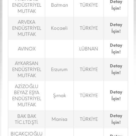
Detay
ENDÜSTRİYEL
Batman
TÜRKİYE
İçin!
MUTFAK
ARVEKA
Detay
ENDÜSTRİYEL
Kocaeli
TÜRKİYE
İçin!
MUTFAK
Detay
AVINOX
LÜBNAN
İçin!
AYKARSAN
Detay
ENDÜSTRİYEL
Erzurum
TÜRKİYE
İçin!
MUTFAK
AZİZOĞLU
Detay
BEYAZ EŞYA
Şırnak
TÜRKİYE
ENDÜSTRİYEL
İçin!
MUTFAK
Detay
BAK BAK
Manisa
TÜRKİYE
TİC.LTD.ŞTİ.
İçin!
BIÇAKÇIOĞLU