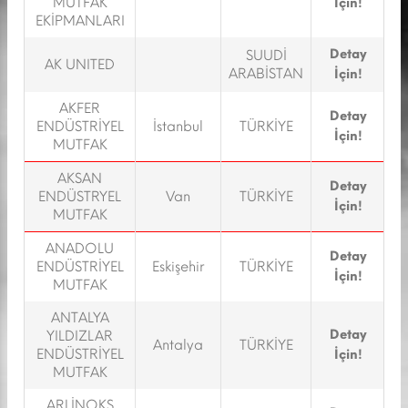
MUTFAK
İçin!
EKİPMANLARI
Detay
SUUDİ
AK UNITED
ARABİSTAN
İçin!
AKFER
Detay
ENDÜSTRİYEL
İstanbul
TÜRKİYE
İçin!
MUTFAK
AKSAN
Detay
ENDÜSTRYEL
Van
TÜRKİYE
İçin!
MUTFAK
ANADOLU
Detay
ENDÜSTRİYEL
Eskişehir
TÜRKİYE
İçin!
MUTFAK
ANTALYA
Detay
YILDIZLAR
Antalya
TÜRKİYE
ENDÜSTRİYEL
İçin!
MUTFAK
ARLİNOKS