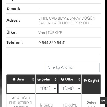
E-mail:
-
SIHKE CAD BEYAZ SARAY DÜĞÜN
Adres :
SALONU ALTI NO : 1 İPEKYOLU
Ülke :
Van | TÜRKİYE
Telefon :
0 544 860 54 41
Bayi
Şehir
Ülke
Keşfet
AĞAOĞLU
Detay
ENDÜSTİRİYEL
İstanbul
TÜRKİYE