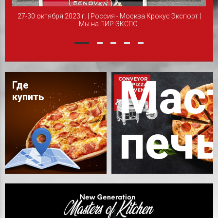
ие в
27-30 октября 2023 г. | Россия - Москва Крокус Экспорт |
4
Мы на ПИР ЭКСПО.
Мас
Где
купить
печ