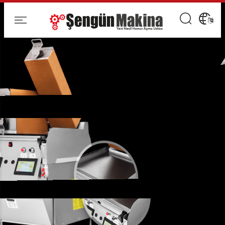
Конвейерные
печи для
пиццы
Подавайте традиционные блюда в
более быстрый и стандартизированный способ
Откройте для себя