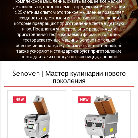
комплексное мышление, охватывающее все мелкие
детали опыта, предлагаемого продуктом. В сочетании
с 25-летним опытом это тонкое мышление позволяет
создавать надежные и инновационные решения,
которые превращают приготовление теста в детскую
игру. Предлагая универсальные решения для
приготовления теста желаемой формы и толщины,
тестораскаточные машины Şengün не только
обеспечивают раскатку, близкую к естественной, но
также ускоряют и стандартизируют приготовление
теста для таких продуктов, как пицца, лаваш и
кондитерские изделия.
Senoven | Мастер кулинарии нового
поколения
NEW
NEW