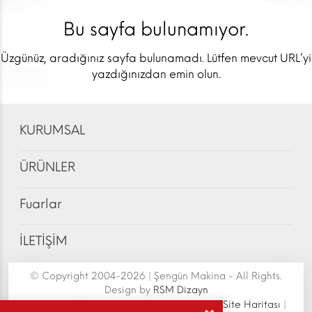
Bu sayfa bulunamıyor.
Üzgünüz, aradığınız sayfa bulunamadı. Lütfen mevcut URL’yi
yazdığınızdan emin olun.
KURUMSAL
ÜRÜNLER
Fuarlar
İLETİŞİM
© Copyright 2004-2026 | Şengün Makina - All Rights.
Design by
RSM Dizayn
Şengün Makina San.Tic.Ltd.Şti. | Senoven
|
Site Haritası
|