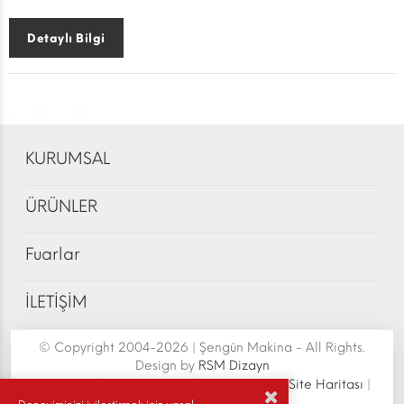
Detaylı Bilgi
KURUMSAL
ÜRÜNLER
Fuarlar
İLETİŞİM
© Copyright 2004-2026 | Şengün Makina - All Rights.
Design by
RSM Dizayn
Şengün Makina San.Tic.Ltd.Şti. | Senoven
|
Site Haritası
|