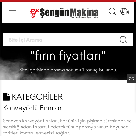
"fırın fiyatları"
Site içerisinde arama sonucu
1
sonuç bulundu.
KATEGORİLER
Konveyörlü Fırınlar
Senoven konveyör fırınları, her ürün için pişirme süresinden ve
sıcaklığından tasarruf ederek tüm operasyonunuz boyunca
tarifleri kontrol etmenizi sağlar.