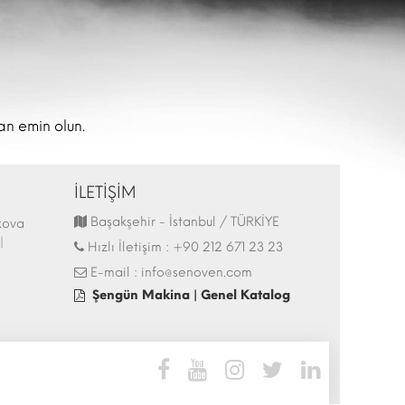
an emin olun.
İLETİŞİM
Başakşehir - İstanbul / TÜRKİYE
kova
44.İtalya - HostMilano 17-21 Ekim 2025
Hostech by Tusi
|
Fuarı Katılımı | 13.10.2025
İstanbul - Tüyap 
Hızlı İletişim :
+90 212 671 23 23
27.05.2025
E-mail :
info@senoven.com
Şengün Makina | Genel Katalog