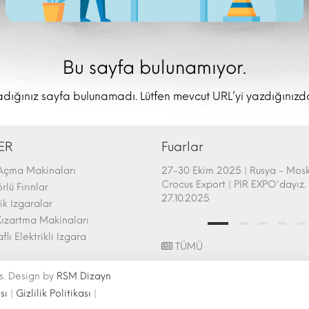
Bu sayfa bulunamıyor.
dığınız sayfa bulunamadı. Lütfen mevcut URL’yi yazdığınızd
ER
Fuarlar
Açma Makinaları
afem Show - Atlanta 26-28 Şubat
27-30 Ekim 2025 | Rusya - Mos
uarı Katılımı | 26.02.2025
Crocus Export | PIR EXPO'dayız. 
lü Fırınlar
27.10.2025
k Izgaralar
ızartma Makinaları
aflı Elektrikli Izgara
TÜMÜ
s. Design by
RSM Dizayn
sı
|
Gizlilik Politikası
|