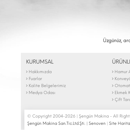
Üzgünüz, ara
KURUMSAL
ÜRÜNL
Hakkımızda
Hamur 
The N
2025 F
Fuarlar
Konveyör
Kalite Belgelerimiz
Otomati
Medya Odası
Ekmek K
Çift Tar
© Copyright 2004-2026 | Şengün Makina - All Right
Şengün Makina San.Tic.Ltd.Şti. | Senoven
|
Site Harita