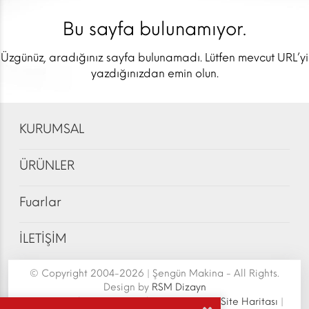
Bu sayfa bulunamıyor.
Üzgünüz, aradığınız sayfa bulunamadı. Lütfen mevcut URL’yi
yazdığınızdan emin olun.
KURUMSAL
ÜRÜNLER
Fuarlar
İLETİŞİM
© Copyright 2004-2026 | Şengün Makina - All Rights.
Design by
RSM Dizayn
Şengün Makina San.Tic.Ltd.Şti. | Senoven
|
Site Haritası
|