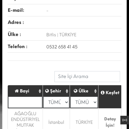
E-mail:
-
Adres :
Ülke :
Bitlis | TÜRKİYE
Telefon :
0532 658 41 45
Bayi
Şehir
Ülke
Keşfet
AĞAOĞLU
Detay
ENDÜSTİRİYEL
İstanbul
TÜRKİYE
MUTFAK
İçin!