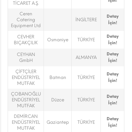
İçin!
TİCARET A.Ş.
Ceren
Detay
Catering
İNGİLTERE
İçin!
Equipment Ltd
Detay
CEVHER
Osmaniye
TÜRKİYE
BIÇAKÇILIK
İçin!
Detay
CEYHAN
ALMANYA
GmbH
İçin!
ÇİFTÇİLER
Detay
ENDÜSTRİYEL
Batman
TÜRKİYE
İçin!
MUTFAK
ÇOBANOĞLU
Detay
ENDÜSTRİYEL
Düzce
TÜRKİYE
İçin!
MUTFAK
DEMİRCAN
Detay
ENDÜSTRİYEL
Gaziantep
TÜRKİYE
İçin!
MUTFAK