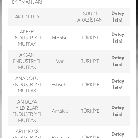
EKİPMANLARI
Detay
SUUDİ
AK UNITED
ARABİSTAN
İçin!
AKFER
Detay
ENDÜSTRİYEL
İstanbul
TÜRKİYE
İçin!
MUTFAK
AKSAN
Detay
ENDÜSTRYEL
Van
TÜRKİYE
İçin!
MUTFAK
ANADOLU
Detay
ENDÜSTRİYEL
Eskişehir
TÜRKİYE
İçin!
MUTFAK
ANTALYA
Detay
YILDIZLAR
Antalya
TÜRKİYE
ENDÜSTRİYEL
İçin!
MUTFAK
ARLİNOKS
Detay
ENDÜSTRİYEL
Batman
TÜRKİYE