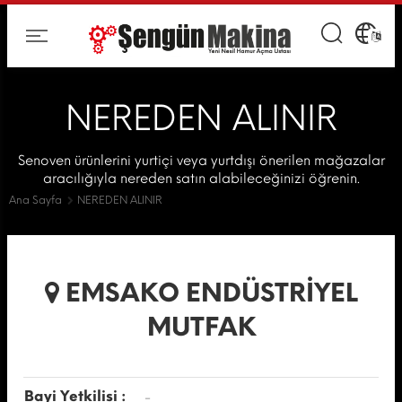
NEREDEN ALINIR
Senoven ürünlerini yurtiçi veya yurtdışı önerilen mağazalar
aracılığıyla nereden satın alabileceğinizi öğrenin.
Ana Sayfa
NEREDEN ALINIR
EMSAKO ENDÜSTRİYEL
MUTFAK
Bayi Yetkilisi :
-