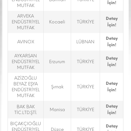
İçin!
MUTFAK
ARVEKA
Detay
ENDÜSTRİYEL
Kocaeli
TÜRKİYE
İçin!
MUTFAK
Detay
AVINOX
LÜBNAN
İçin!
AYKARSAN
Detay
ENDÜSTRİYEL
Erzurum
TÜRKİYE
İçin!
MUTFAK
AZİZOĞLU
Detay
BEYAZ EŞYA
Şırnak
TÜRKİYE
ENDÜSTRİYEL
İçin!
MUTFAK
Detay
BAK BAK
Manisa
TÜRKİYE
TİC.LTD.ŞTİ.
İçin!
BIÇAKÇIOĞLU
Detay
ENDÜSTRİYEL
Düzce
TÜRKİYE