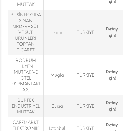
İçin!
MUTFAK
BİLSİNER GIDA
SİNAN
KIRDERE SÜT
Detay
VE SÜT
İzmir
TÜRKİYE
İçin!
ÜRÜNLERİ
TOPTAN
TİCARET
BODRUM
HİJYEN
Detay
MUTFAK VE
Muğla
TÜRKİYE
OTEL
İçin!
EKİPMANLARI
A.Ş.
BURTEK
Detay
ENDÜSTRİYEL
Bursa
TÜRKİYE
İçin!
MUTFAK
CAFEMARKT
Detay
ELEKTRONİK
İstanbul
TÜRKİYE